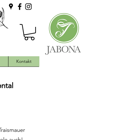
h
Kontakt
ntal
Traismauer
eele auch!