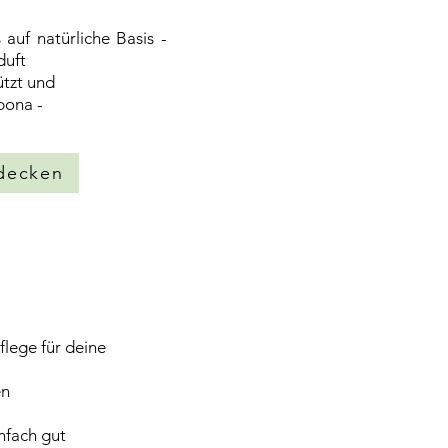
uf natürliche Basis -
duft
ützt und
bona -
tdecken
flege für deine
en
infach gut