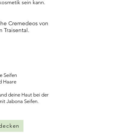
osmetik sein kann.
iche Cremedeos von
 Traisental.
e Seifen
nd Haare
und deine Haut bei der
e mit Jabona Seifen.
tdecken