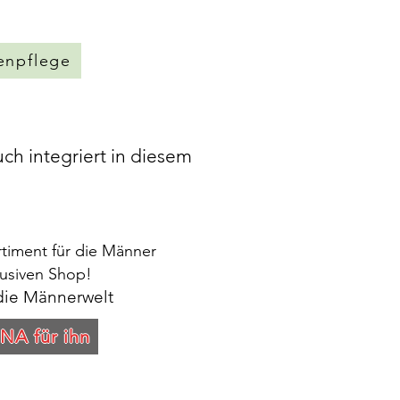
penpflege
ch integriert in diesem
rtiment für die Männer
klusiven Shop!
 die Männerwelt
NA für ihn