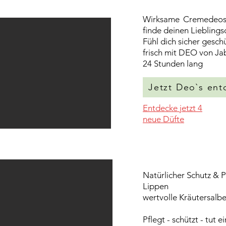
Wirksame Cremedeos a
finde deinen Lieblings
Fühl dich sicher gesch
frisch mit DEO von Ja
24 Stunden lang
Jetzt Deo`s en
Entdecke jetzt 4
neue Düfte
Natürlicher Schutz & P
Lippen
wertvolle Kräutersalb
Pflegt - schützt
- tut e