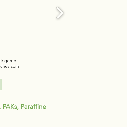
ir gerne
iches sein
 PAKs, Paraffine