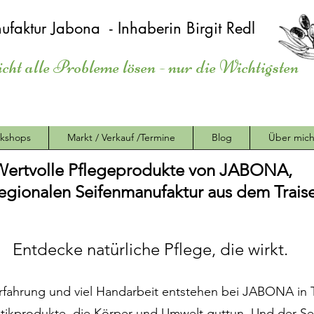
ufaktur Jabona - Inhaberin Birgit Redl
icht alle Probleme lösen - nur die Wichtigsten
kshops
Markt / Verkauf /Termine
Blog
Über mic
Wertvolle Pflegeprodukte von JABONA,
regionalen Seifenmanufaktur aus dem Traise
Entdecke natürliche Pflege, die wirkt.
Erfahrung und viel Handarbeit entstehen bei JABONA in 
ikprodukte, die Körper und Umwelt guttun. Und der S