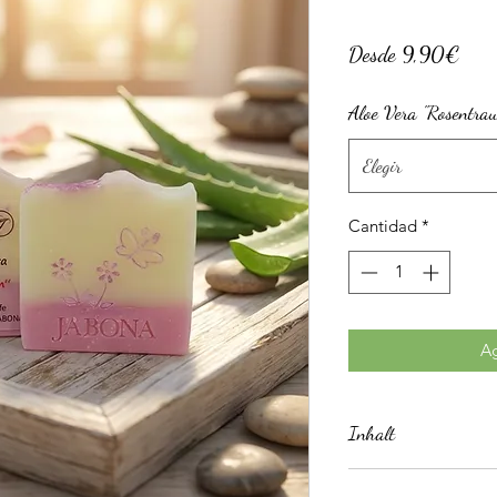
Prec
Desde
9,90€
de
Aloe Vera "Rosentra
ofer
Elegir
Cantidad
*
Ag
Inhalt
Frischegewicht mind