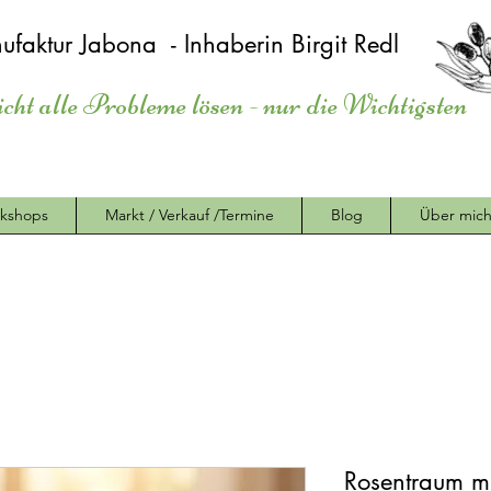
ufaktur Jabona - Inhaberin Birgit Redl
icht alle Probleme lösen - nur die Wichtigsten
kshops
Markt / Verkauf /Termine
Blog
Über mic
Rosentraum mi