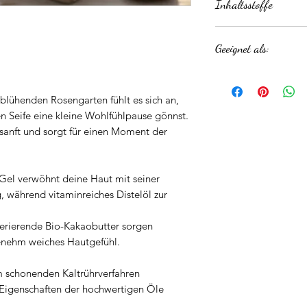
Inhaltsstoffe
Ingredients Aloe V
Geeignet als:
Fruit Oil, BIO Coco
densis Leaf juice, C
Duschseife, Handsei
Sodium Hydroxide, 
BIO Ricinus Commun
blühenden Rosengarten fühlt es sich an,
Hydroxide, Citric A
n Seife eine kleine Wohlfühlpause gönnst.
CI77491, CI 77891,*
 sanft und sorgt für einen Moment der
graveolens, *Gerani
*Linalylacetate, *E
Duftallergene; V
-Gel verwöhnt deine Haut mit seiner
 während vitaminreiches Distelöl zur
nerierende Bio-Kakaobutter sorgen
ngenehm weiches Hautgefühl.
m schonenden Kaltrührverfahren
n Eigenschaften der hochwertigen Öle