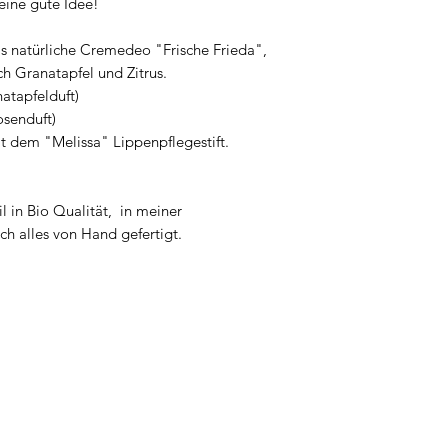
eine gute Idee!
s natürliche Cremedeo "Frische Frieda",
ch Granatapfel und Zitrus.
atapfelduft)
osenduft)
it dem "Melissa" Lippenpflegestift.
l in Bio Qualität, in meiner
h alles von Hand gefertigt.