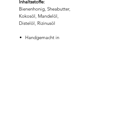
Inhaltsstoffe:
Bienenhonig, Sheabutter,
Kokosöl, Mandelöl,
Distelöl, Rizinusöl
Handgemacht in
Niederösterreich
Mit echtem
Bienenhonig
Besonders mild &
pflegend
Für trockene und
empfindliche Haut
Cremiger, weicher
Schaum
Warmer, natürlicher Duft
Inhaltsstoffe