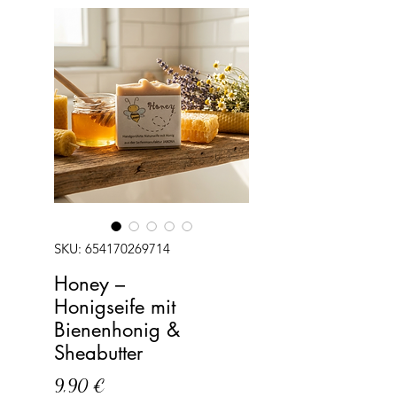
SKU: 654170269714
Honey –
Honigseife mit
Bienenhonig &
Sheabutter
Precio
9,90 €