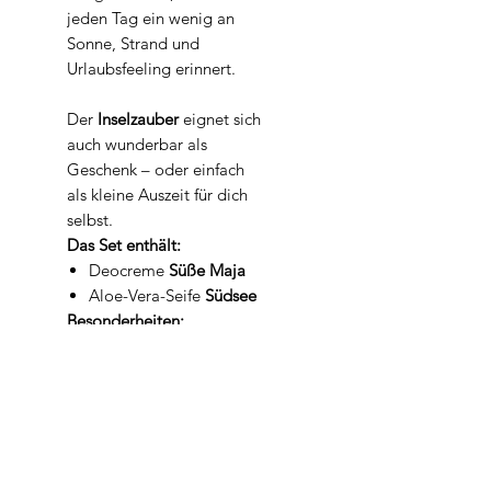
jeden Tag ein wenig an
Sonne, Strand und
Urlaubsfeeling erinnert.
Der
Inselzauber
eignet sich
auch wunderbar als
Geschenk – oder einfach
als kleine Auszeit für dich
selbst.
Das Set enthält:
Deocreme
Süße Maja
Aloe-Vera-Seife
Südsee
Besonderheiten:
Handgemacht in der
Jabona
Seifenmanufaktur
Mit natürlichen
Inhaltsstoffen
Tropisch-fruchtiger