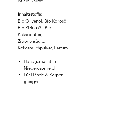
ist ein Unikat.
Inhaltsstoffe:
Bio Olivenöl, Bio Kokosöl,
Bio Rizinusöl, Bio
Kakaobutter,
Zitronensäure,
Kokosmilchpulver, Parfum
Handgemacht in
Niederösterreich
Für Hände & Körper
geeignet
Würzig-frischer Duft mit
Moschus, Ambra &
Vanille
Mit Kokosmilch –
cremiger, reichhaltiger
Schaum
Pflegend durch