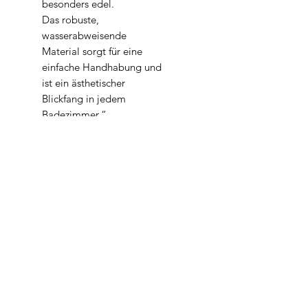
besonders edel.
Das robuste,
wasserabweisende
Material sorgt für eine
einfache Handhabung und
ist ein ästhetischer
Blickfang in jedem
Badezimmer.“
Die abgebildete Seife ist
nicht im Preis enthalten.