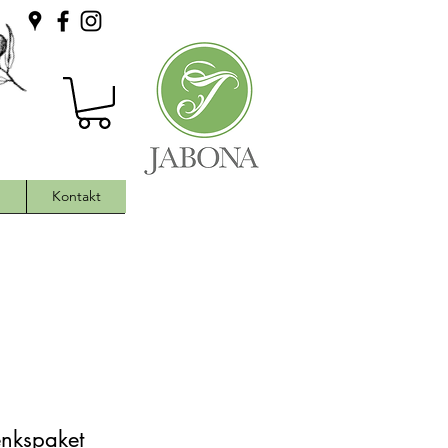
h
Kontakt
enkspaket