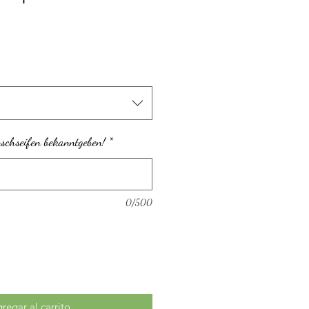
schseifen bekanntgeben!
*
0/500
regar al carrito