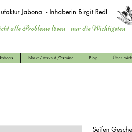
ufaktur Jabona - Inhaberin Birgit Redl
icht alle Probleme lösen - nur die Wichtigsten
kshops
Markt / Verkauf /Termine
Blog
Über mic
Seifen Gesch