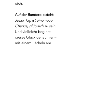
dich.
Auf der Banderole steht:
Jeder Tag ist eine neue
Chance, glücklich zu sein.
Und vielleicht beginnt
dieses Glück genau hier –
mit einem Lächeln am
Waschbecken.
Hand- und Körperseife.
Vegan.
Für die
Produktbeschreibung siehe
Granada
Gewicht
Mindestens 100 gr