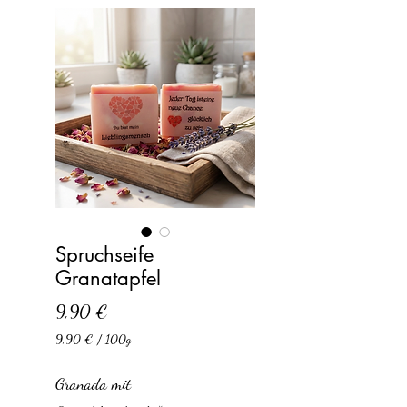
Spruchseife
Granatapfel
Precio
9,90 €
9,90 €
/
100g
9,90 €
por
Granada mit
100