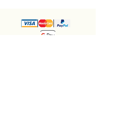
Jabona Naturseifen - Inhaberin Birgit Redl
seifen@jabona.at
0676 4901426
B2B - Partner werden
Birgit Redl, Obere Traisenlände 4a, 3133 Traismauer, Niederösterreich
Impressum
Liefer- und Zahlungsbedingungen
Datenschutzerklärung