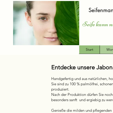
Seifenman
Seife kann n
Start
Wor
Entdecke unsere Jabon
Handgefertig und aus natürlichen, ho
Sie sind zu 100 % palmölfrei, schone
produziert.
Nach der Produktion dürfen Sie noch
besonders sanft und ergiebig zu we
Genieße die milden und pflegenden E