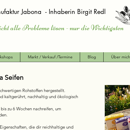
ufaktur Jabona - Inhaberin Birgit Redl
icht alle Probleme lösen - nur die Wichtigsten
kshops
Markt / Verkauf /Termine
Blog
Über mic
a Seifen
chwertigen Rohstoffen hergestellt.
nd kaltgerührt, nachhaltig und ökologisch
 bis zu 6 Wochen nachreifen, um
rden.
igenschaften, die dir reichhaltige und