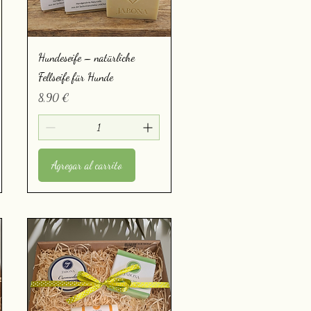
Vista rápida
Hundeseife – natürliche
Fellseife für Hunde
Precio
8,90 €
Agregar al carrito